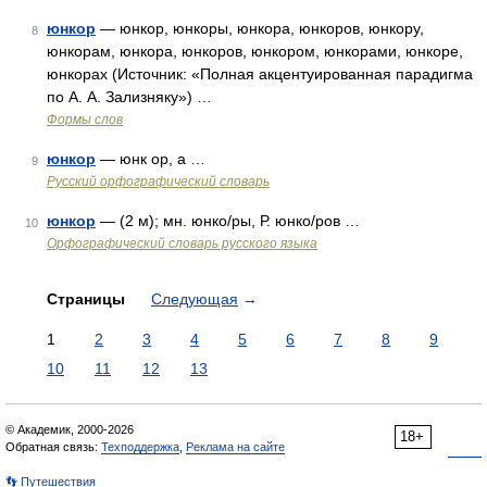
юнкор
— юнкор, юнкоры, юнкора, юнкоров, юнкору,
8
юнкорам, юнкора, юнкоров, юнкором, юнкорами, юнкоре,
юнкорах (Источник: «Полная акцентуированная парадигма
по А. А. Зализняку») …
Формы слов
юнкор
— юнк ор, а …
9
Русский орфографический словарь
юнкор
— (2 м); мн. юнко/ры, Р. юнко/ров …
10
Орфографический словарь русского языка
Страницы
Следующая
→
1
2
3
4
5
6
7
8
9
10
11
12
13
© Академик, 2000-2026
18+
Обратная связь:
Техподдержка
,
Реклама на сайте
👣 Путешествия