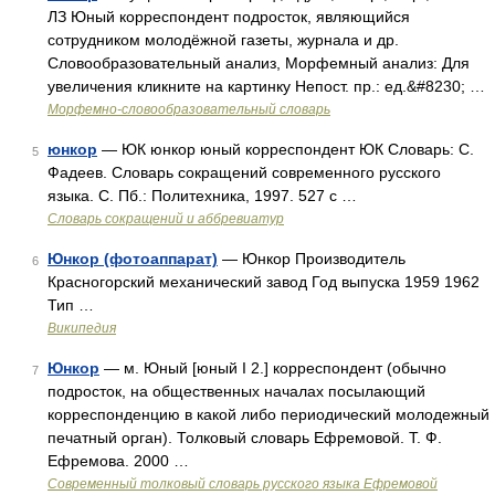
ЛЗ Юный корреспондент подросток, являющийся
сотрудником молодёжной газеты, журнала и др.
Словообразовательный анализ, Морфемный анализ: Для
увеличения кликните на картинку Непост. пр.: ед.&#8230; …
Морфемно-словообразовательный словарь
юнкор
— ЮК юнкор юный корреспондент ЮК Словарь: С.
5
Фадеев. Словарь сокращений современного русского
языка. С. Пб.: Политехника, 1997. 527 с …
Словарь сокращений и аббревиатур
Юнкор (фотоаппарат)
— Юнкор Производитель
6
Красногорский механический завод Год выпуска 1959 1962
Тип …
Википедия
Юнкор
— м. Юный [юный I 2.] корреспондент (обычно
7
подросток, на общественных началах посылающий
корреспонденцию в какой либо периодический молодежный
печатный орган). Толковый словарь Ефремовой. Т. Ф.
Ефремова. 2000 …
Современный толковый словарь русского языка Ефремовой