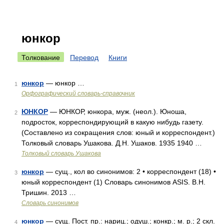
юнкор
Толкование
Перевод
Книги
юнкор
— юнкор …
1
Орфографический словарь-справочник
ЮНКОР
— ЮНКОР, юнкора, муж. (неол.). Юноша,
2
подросток, корреспондирующий в какую нибудь газету.
(Составлено из сокращения слов: юный и корреспондент.)
Толковый словарь Ушакова. Д.Н. Ушаков. 1935 1940 …
Толковый словарь Ушакова
юнкор
— сущ., кол во синонимов: 2 • корреспондент (18) •
3
юный корреспондент (1) Словарь синонимов ASIS. В.Н.
Тришин. 2013 …
Словарь синонимов
юнкор
— сущ. Пост. пр.: нариц.; одуш.; конкр.; м. р.; 2 скл.
4